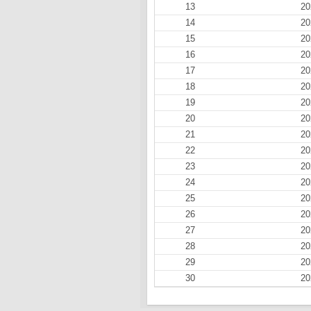
13
20
14
20
15
20
16
20
17
20
18
20
19
20
20
20
21
20
22
20
23
20
24
20
25
20
26
20
27
20
28
20
29
20
30
20