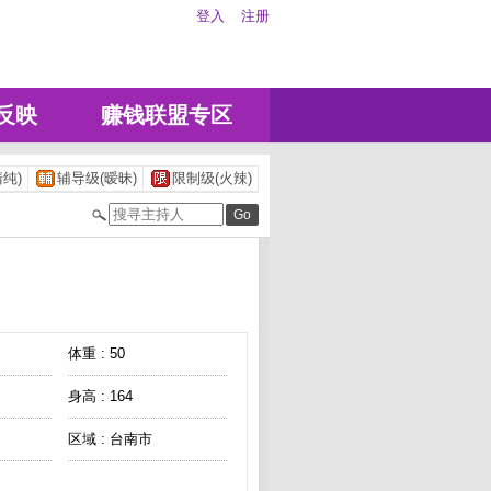
登入
注册
反映
赚钱联盟专区
纯)
辅导级(暧昧)
限制级(火辣)
体重 : 50
身高 : 164
区域 : 台南市