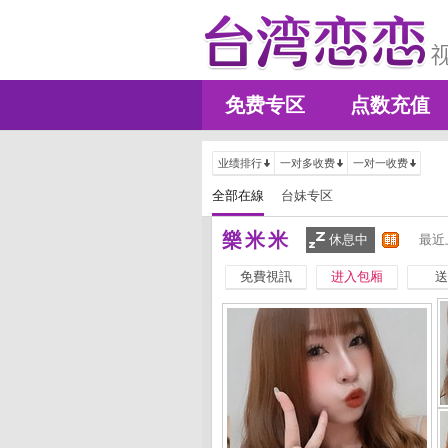
免费专区
点数充值
业绩排行
一对多收费
一对一收费
全部在線
台妹专区
樂米米
休息中
最近
免費視訊
进入包厢
送